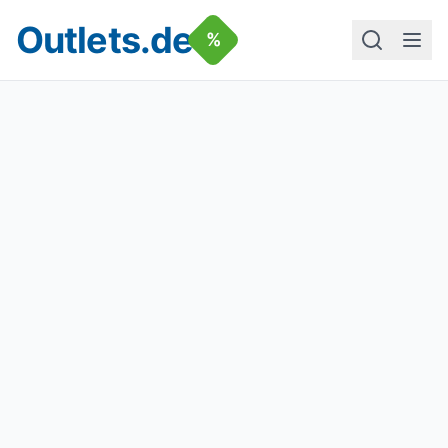
Outlets.de
%