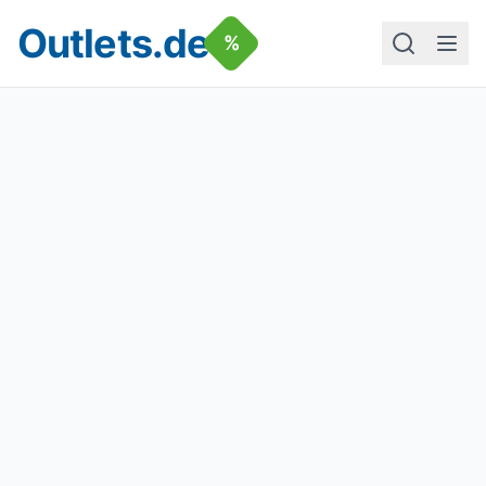
Outlets.de
%