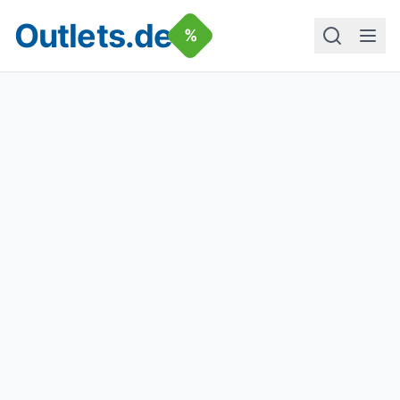
Outlets.de
%