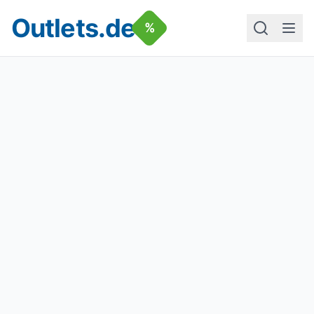
Outlets.de
%