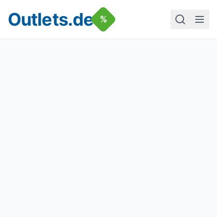
Outlets.de
%