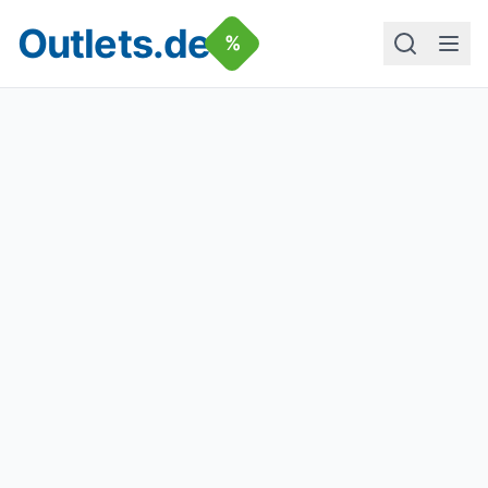
Outlets.de
%