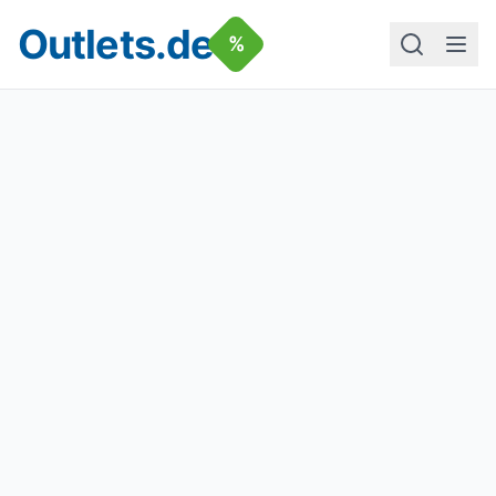
Outlets.de
%