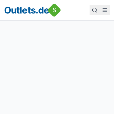
Outlets.de
%