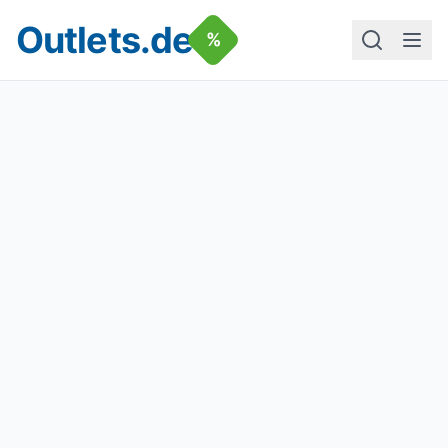
Outlets.de
%