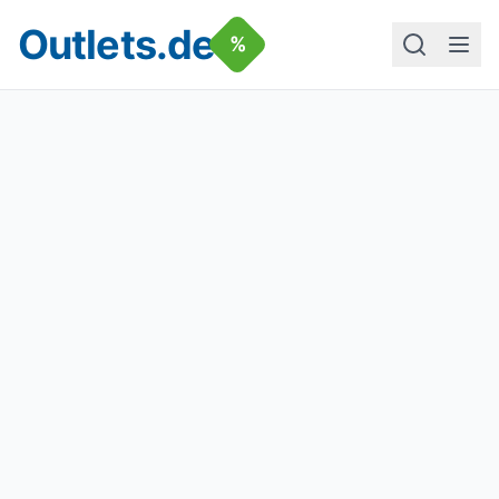
Outlets.de
%