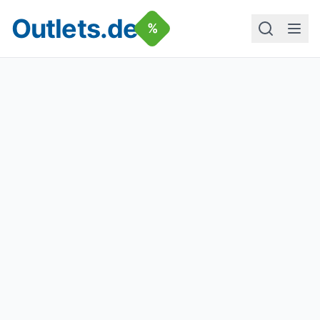
Outlets.de
%