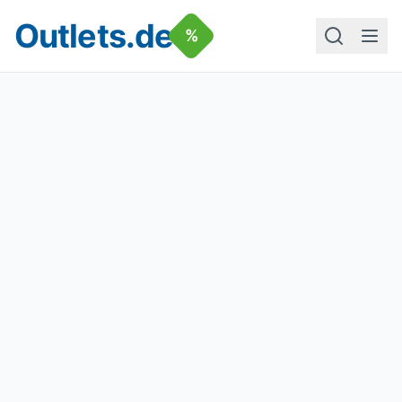
Outlets.de
%