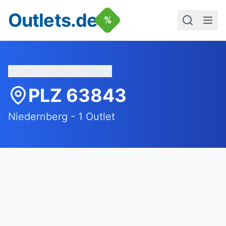
Outlets.de
%
Zurück zu PLZ-Bereich
6
PLZ
63843
Niedernberg
-
1
Outlet