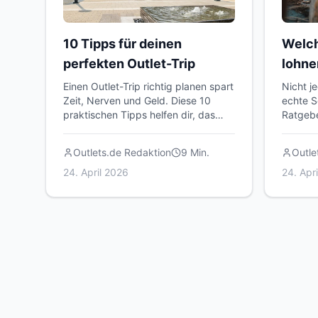
10 Tipps für deinen
Welch
perfekten Outlet-Trip
lohne
Einen Outlet-Trip richtig planen spart
Nicht j
Zeit, Nerven und Geld. Diese 10
echte S
praktischen Tipps helfen dir, das
Ratgebe
Beste aus deinem Besuch in
solltes
Fabrikverkäufen, Outlets und
und wie
Outlets.de Redaktion
9
Min.
Outle
Lagerverkäufen herauszuholen.
Besuch 
24. April 2026
24. Apr