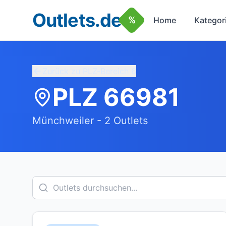
Outlets.de
%
Home
Kategor
Zurück zu PLZ-Bereich
6
PLZ
66981
Münchweiler
-
2
Outlets