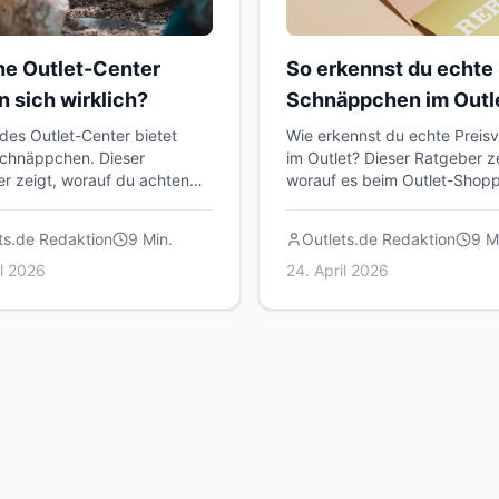
e Outlet-Center
So erkennst du echte
n sich wirklich?
Schnäppchen im Outl
edes Outlet-Center bietet
Wie erkennst du echte Preisv
chnäppchen. Dieser
im Outlet? Dieser Ratgeber ze
r zeigt, worauf du achten
worauf es beim Outlet-Shop
t, welche Center sich lohnen
wirklich ankommt – von der
 du das Beste aus deinem
Preisrecherche bis zum
ts.de Redaktion
9
Min.
Outlets.de Redaktion
9
Mi
herausholst.
Qualitätscheck.
il 2026
24. April 2026