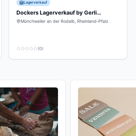
Lagerverkauf
Dockers Lagerverkauf by Gerli
Münchweiler
Münchweiler an der Rodalb, Rheinland-Pfalz
(
0
)