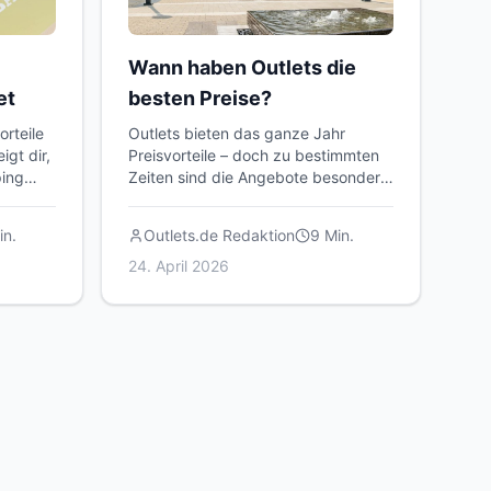
Wann haben Outlets die
et
besten Preise?
orteile
Outlets bieten das ganze Jahr
igt dir,
Preisvorteile – doch zu bestimmten
ping
Zeiten sind die Angebote besonders
attraktiv. Hier erfährst du, wann sich
ein Besuch am meisten lohnt.
n.
Outlets.de Redaktion
9
Min.
24. April 2026