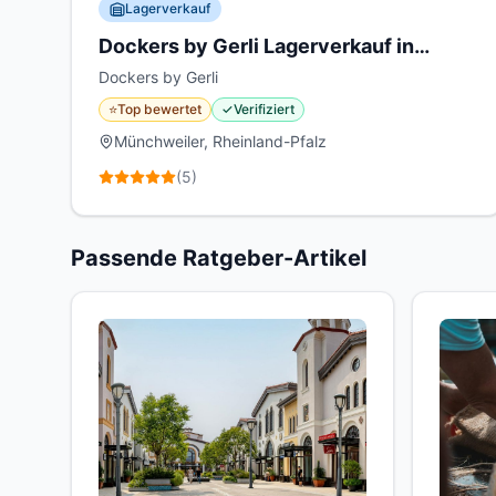
Lagerverkauf
Dockers by Gerli Lagerverkauf in
Münchweiler
Dockers by Gerli
⭐
Top bewertet
✓
Verifiziert
Münchweiler, Rheinland-Pfalz
(
5
)
Passende Ratgeber-Artikel