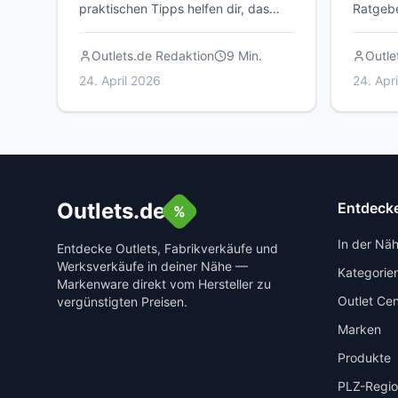
praktischen Tipps helfen dir, das
Ratgebe
Beste aus deinem Besuch in
solltes
Fabrikverkäufen, Outlets und
und wie
Outlets.de Redaktion
9
Min.
Outle
Lagerverkäufen herauszuholen.
Besuch 
24. April 2026
24. Apr
Outlets.de
Entdeck
%
In der Nä
Entdecke Outlets, Fabrikverkäufe und
Werksverkäufe in deiner Nähe —
Kategorie
Markenware direkt vom Hersteller zu
Outlet Cen
vergünstigten Preisen.
Marken
Produkte
PLZ-Regi