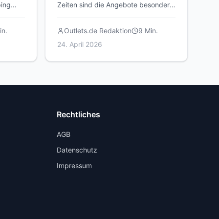
ping
Zeiten sind die Angebote besonders
attraktiv. Hier erfährst du, wann sich
ein Besuch am meisten lohnt.
n.
Outlets.de Redaktion
9
Min.
24. April 2026
Rechtliches
AGB
Datenschutz
Impressum