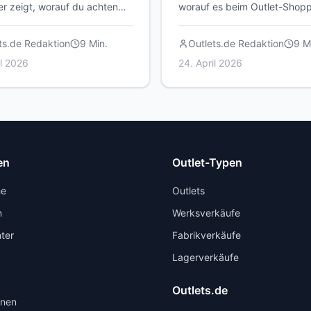
r zeigt, worauf du achten
worauf es beim Outlet-Shop
t, welche Center sich lohnen
wirklich ankommt – von der
 du das Beste aus deinem
Preisrecherche bis zum
ts.de Redaktion
9
Min.
Outlets.de Redaktion
9
Mi
herausholst.
Qualitätscheck.
il 2026
24. April 2026
en
Outlet-Typen
he
Outlets
n
Werksverkäufe
ter
Fabrikverkäufe
Lagerverkäufe
Outlets.de
onen