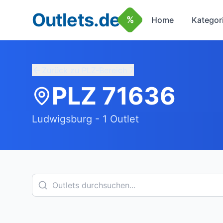
Outlets.de
%
Home
Kategor
Zurück zu PLZ-Bereich
7
PLZ
71636
Ludwigsburg
-
1
Outlet