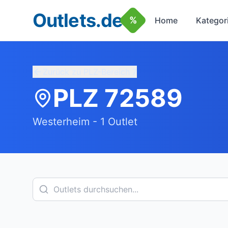
Outlets.de
%
Home
Kategor
Zurück zu PLZ-Bereich
7
PLZ
72589
Westerheim
-
1
Outlet