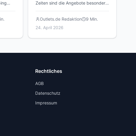
ping
Zeiten sind die Angebote besonders
attraktiv. Hier erfährst du, wann sich
ein Besuch am meisten lohnt.
n.
Outlets.de Redaktion
9
Min.
24. April 2026
Rechtliches
AGB
Datenschutz
Impressum