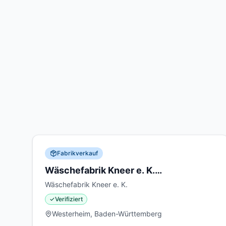
Fabrikverkauf
Wäschefabrik Kneer e. K.
Fabrikverkauf in Westerheim
Wäschefabrik Kneer e. K.
✓
Verifiziert
Westerheim, Baden-Württemberg