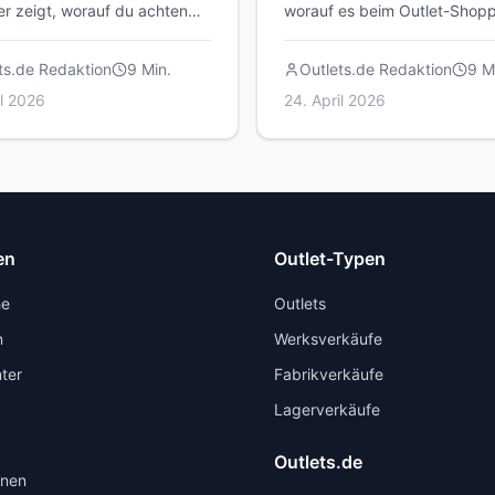
r zeigt, worauf du achten
worauf es beim Outlet-Shop
t, welche Center sich lohnen
wirklich ankommt – von der
 du das Beste aus deinem
Preisrecherche bis zum
ts.de Redaktion
9
Min.
Outlets.de Redaktion
9
Mi
herausholst.
Qualitätscheck.
il 2026
24. April 2026
en
Outlet-Typen
he
Outlets
n
Werksverkäufe
ter
Fabrikverkäufe
Lagerverkäufe
Outlets.de
onen