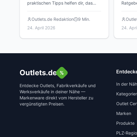
praktischen Tipps helfen dir, das
Ratgebe
Beste aus deinem Besuch in
solltes
Fabrikverkäufen, Outlets und
und wie
Outlets.de Redaktion
9
Min.
Outle
Lagerverkäufen herauszuholen.
Besuch 
24. April 2026
24. Apr
Outlets.de
Entdeck
%
In der Nä
Entdecke Outlets, Fabrikverkäufe und
Werksverkäufe in deiner Nähe —
Kategorie
Markenware direkt vom Hersteller zu
Outlet Cen
vergünstigten Preisen.
Marken
Produkte
PLZ-Regi