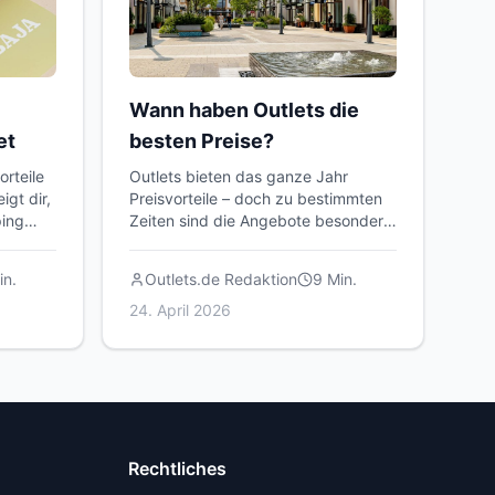
Wann haben Outlets die
et
besten Preise?
orteile
Outlets bieten das ganze Jahr
igt dir,
Preisvorteile – doch zu bestimmten
ping
Zeiten sind die Angebote besonders
attraktiv. Hier erfährst du, wann sich
ein Besuch am meisten lohnt.
n.
Outlets.de Redaktion
9
Min.
24. April 2026
Rechtliches