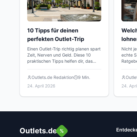
10 Tipps für deinen
Welch
perfekten Outlet-Trip
lohne
Einen Outlet-Trip richtig planen spart
Nicht j
Zeit, Nerven und Geld. Diese 10
echte S
praktischen Tipps helfen dir, das
Ratgebe
Beste aus deinem Besuch in
solltes
Fabrikverkäufen, Outlets und
und wie
Outlets.de Redaktion
9
Min.
Outle
Lagerverkäufen herauszuholen.
Besuch 
24. April 2026
24. Apr
Outlets.de
Entdeck
%