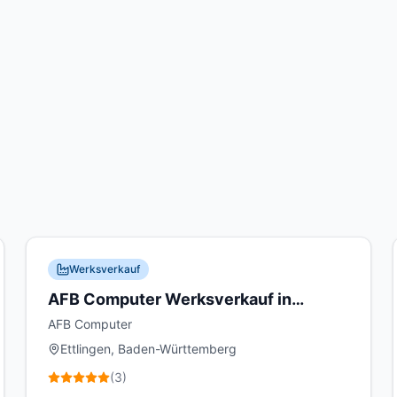
Werksverkauf
AFB Computer Werksverkauf in
Ettlingen
AFB Computer
Ettlingen, Baden-Württemberg
(
3
)