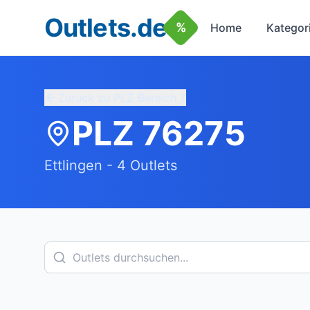
Outlets.de
%
Home
Kategor
Zurück zu PLZ-Bereich
7
PLZ
76275
Ettlingen
-
4
Outlets