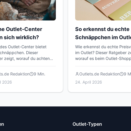
e Outlet-Center
So erkennst du echte
n sich wirklich?
Schnäppchen im Outl
edes Outlet-Center bietet
Wie erkennst du echte Preisv
chnäppchen. Dieser
im Outlet? Dieser Ratgeber ze
r zeigt, worauf du achten
worauf es beim Outlet-Shop
t, welche Center sich lohnen
wirklich ankommt – von der
 du das Beste aus deinem
Preisrecherche bis zum
ts.de Redaktion
9
Min.
Outlets.de Redaktion
9
Mi
herausholst.
Qualitätscheck.
il 2026
24. April 2026
en
Outlet-Typen