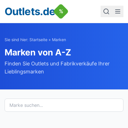
Outlets.de
%
Sie sind hier:
Startseite
» Marken
Marken von A-Z
Finden Sie Outlets und Fabrikverkäufe Ihrer
Lieblingsmarken