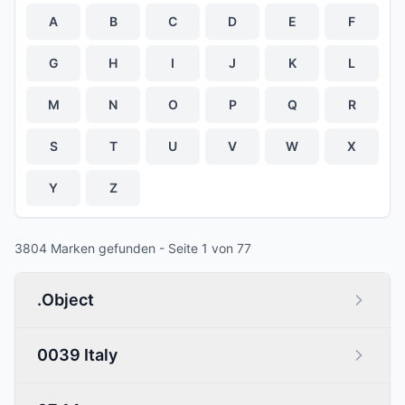
A
B
C
D
E
F
G
H
I
J
K
L
M
N
O
P
Q
R
S
T
U
V
W
X
Y
Z
3804
Marken
gefunden
- Seite 1 von 77
.Object
0039 Italy