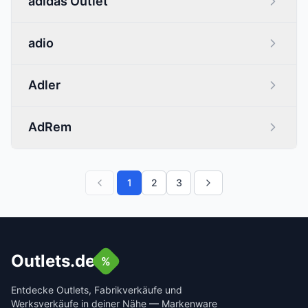
adidas Outlet
adio
Adler
AdRem
1
2
3
Outlets.de
%
Entdecke Outlets, Fabrikverkäufe und
Werksverkäufe in deiner Nähe — Markenware