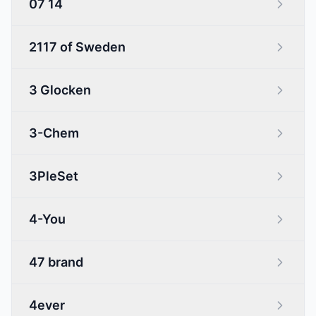
07 14
2117 of Sweden
3 Glocken
3-Chem
3PleSet
4-You
47 brand
4ever