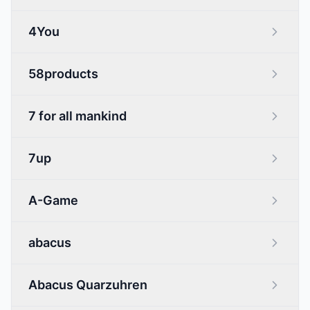
4You
58products
7 for all mankind
7up
A-Game
abacus
Abacus Quarzuhren