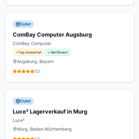
Outlet
ComBay Computer Augsburg
ComBay Computer
⭐
Top bewertet
✓
Verifiziert
Augsburg, Bayern
(
5
)
Outlet
Luce² Lagerverkauf in Murg
Luce²
Murg, Baden-Württemberg
(
2
)