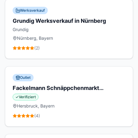
Werksverkauf
Grundig Werksverkauf in Nürnberg
Grundig
Nürnberg, Bayern
(
2
)
Outlet
Fackelmann Schnäppchenmarkt
Hersbruck
✓
Verifiziert
Hersbruck, Bayern
(
4
)