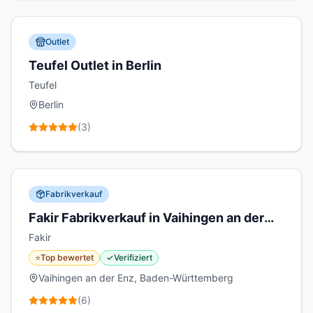
Outlet
Teufel Outlet in Berlin
Teufel
Berlin
(
3
)
Fabrikverkauf
Fakir Fabrikverkauf in Vaihingen an der
Enz
Fakir
⭐
Top bewertet
✓
Verifiziert
Vaihingen an der Enz, Baden-Württemberg
(
6
)