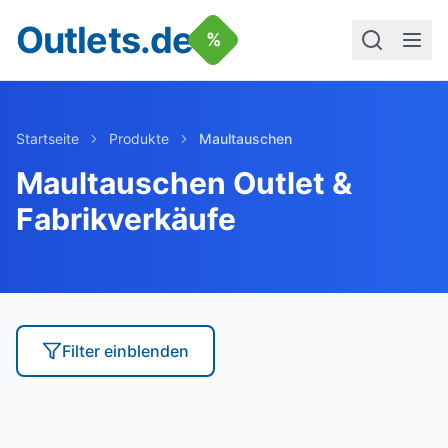
Outlets.de
%
Startseite
Produkte
Maultauschen
Maultauschen
Outlet &
Fabrikverkäufe
Filter
einblenden