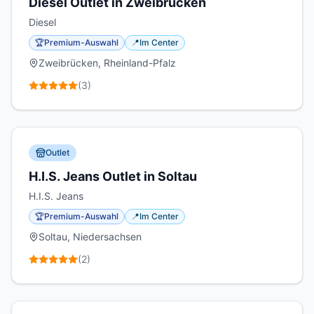
Diesel Outlet in Zweibrücken
Diesel
🏆
Premium-Auswahl
📍
Im Center
Zweibrücken, Rheinland-Pfalz
(
3
)
Outlet
H.I.S. Jeans Outlet in Soltau
H.I.S. Jeans
🏆
Premium-Auswahl
📍
Im Center
Soltau, Niedersachsen
(
2
)