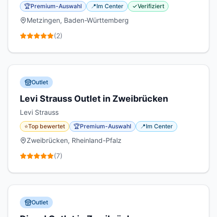
🏆
Premium-Auswahl
📍
Im Center
✓
Verifiziert
Metzingen, Baden-Württemberg
(
2
)
Outlet
Levi Strauss Outlet in Zweibrücken
Levi Strauss
⭐
Top bewertet
🏆
Premium-Auswahl
📍
Im Center
Zweibrücken, Rheinland-Pfalz
(
7
)
Outlet