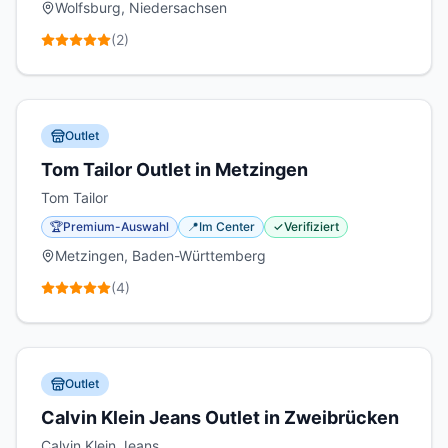
Wolfsburg, Niedersachsen
(
2
)
Outlet
Tom Tailor Outlet in Metzingen
Tom Tailor
🏆
Premium-Auswahl
📍
Im Center
✓
Verifiziert
Metzingen, Baden-Württemberg
(
4
)
Outlet
Calvin Klein Jeans Outlet in Zweibrücken
Calvin Klein Jeans