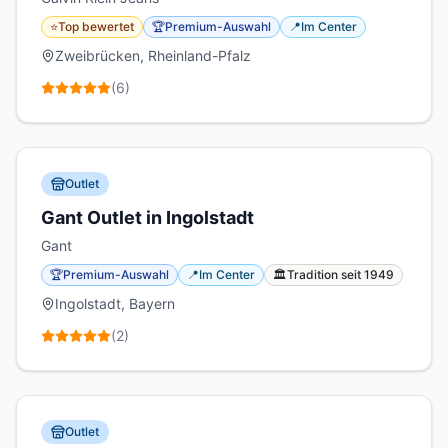
⭐
Top bewertet
🏆
Premium-Auswahl
📍
Im Center
Zweibrücken, Rheinland-Pfalz
(
6
)
Outlet
Gant Outlet in Ingolstadt
Gant
🏆
Premium-Auswahl
📍
Im Center
🏛️
Tradition seit
1949
Ingolstadt, Bayern
(
2
)
Outlet