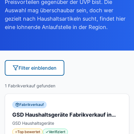
Preisvorteilen gegenüber der UVP bist. Die
Auswahl mag überschaubar sein, doch wer
gezielt nach Haushaltsartikeln sucht, findet hier
eine lohnende Anlaufstelle in der Region.
Filter
einblenden
1 Fabrikverkauf gefunden
Fabrikverkauf
GSD Haushaltsgeräte Fabrikverkauf in
Denkingen
GSD Haushaltsgeräte
⭐
Top bewertet
✓
Verifiziert