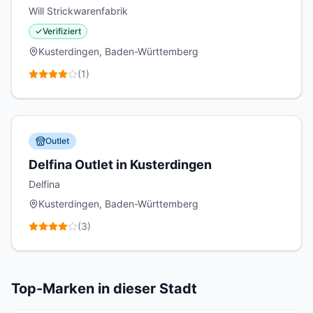
Kusterdingen
Will Strickwarenfabrik
✓
Verifiziert
Kusterdingen, Baden-Württemberg
(
1
)
Outlet
Delfina Outlet in Kusterdingen
Delfina
Kusterdingen, Baden-Württemberg
(
3
)
Top-Marken in dieser Stadt