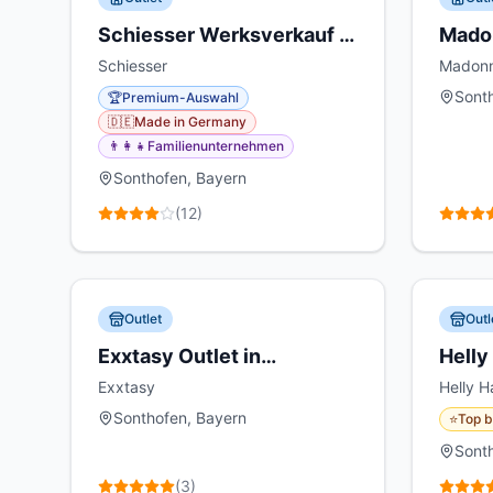
Schiesser Werksverkauf in
Madon
Sonthofen
Sont
Schiesser
Madon
Sont
🏆
Premium-Auswahl
🇩🇪
Made in Germany
👨‍👩‍👧
Familienunternehmen
Sonthofen, Bayern
(
12
)
Outlet
Outl
Exxtasy Outlet in
Helly
Sonthofen
Sont
Exxtasy
Helly 
Sonthofen, Bayern
⭐
Top b
Sont
(
3
)