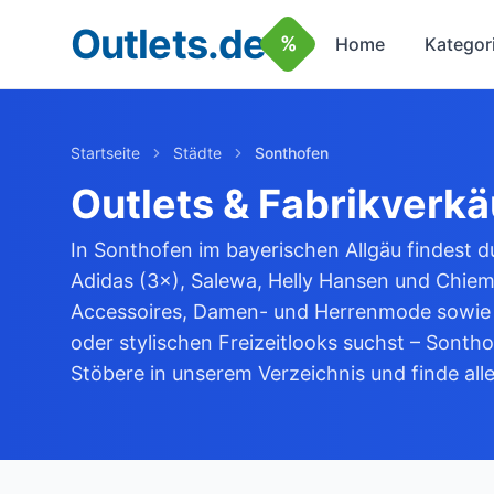
Outlets.de
%
Home
Kategor
Startseite
Städte
Sonthofen
Outlets & Fabrikverkä
In Sonthofen im bayerischen Allgäu findest 
Adidas (3×), Salewa, Helly Hansen und Chiem
Accessoires, Damen- und Herrenmode sowie D
oder stylischen Freizeitlooks suchst – Sonth
Stöbere in unserem Verzeichnis und finde alle 