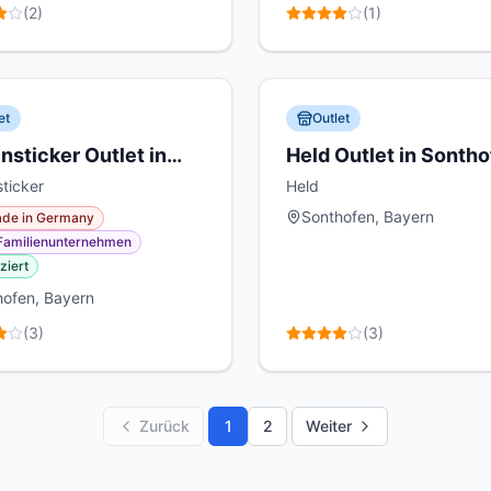
(
2
)
(
1
)
et
Outlet
nsticker Outlet in
Held Outlet in Sonth
hofen
ticker
Held
Sonthofen, Bayern
de in Germany
Familienunternehmen
iziert
hofen, Bayern
(
3
)
(
3
)
Zurück
1
2
Weiter