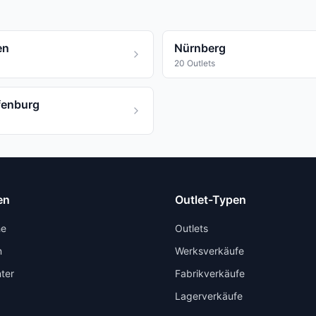
en
Nürnberg
20 Outlets
fenburg
en
Outlet-Typen
he
Outlets
n
Werksverkäufe
ter
Fabrikverkäufe
Lagerverkäufe