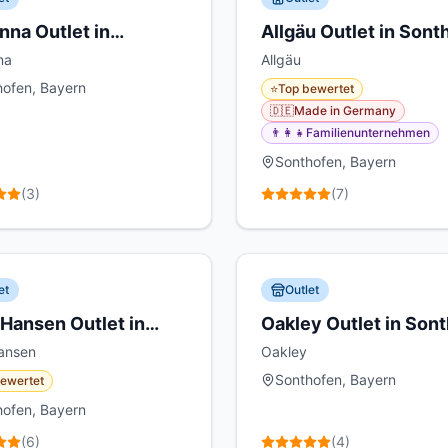
na Outlet in
Allgäu Outlet in Sont
hofen
na
Allgäu
hofen, Bayern
⭐
Top bewertet
🇩🇪
Made in Germany
👨‍👩‍👧
Familienunternehmen
Sonthofen, Bayern
(
3
)
(
7
)
et
Outlet
 Hansen Outlet in
Oakley Outlet in Son
hofen
Hansen
Oakley
Sonthofen, Bayern
ewertet
hofen, Bayern
(
6
)
(
4
)