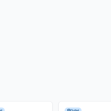
et
Outlet