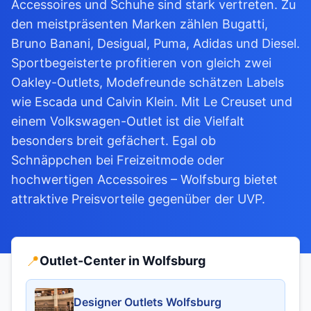
Accessoires und Schuhe sind stark vertreten. Zu
den meistpräsenten Marken zählen Bugatti,
Bruno Banani, Desigual, Puma, Adidas und Diesel.
Sportbegeisterte profitieren von gleich zwei
Oakley-Outlets, Modefreunde schätzen Labels
wie Escada und Calvin Klein. Mit Le Creuset und
einem Volkswagen-Outlet ist die Vielfalt
besonders breit gefächert. Egal ob
Schnäppchen bei Freizeitmode oder
hochwertigen Accessoires – Wolfsburg bietet
attraktive Preisvorteile gegenüber der UVP.
📍
Outlet-Center in Wolfsburg
Designer Outlets Wolfsburg