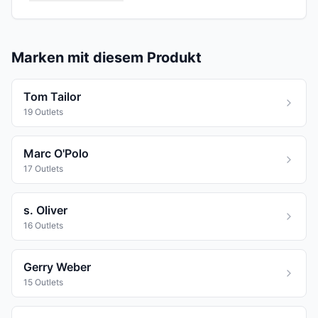
Preisvorteilen gegenüber der UVP an. Ob
elegante Midi-Röcke oder legere Sommerröcke
– in den aufgelisteten Outlets findest du eine
Marken mit diesem Produkt
große Auswahl verschiedener Stile und Größen
zu vergünstigten Konditionen.
Tom Tailor
19 Outlets
Marc O'Polo
17 Outlets
s. Oliver
16 Outlets
Gerry Weber
15 Outlets