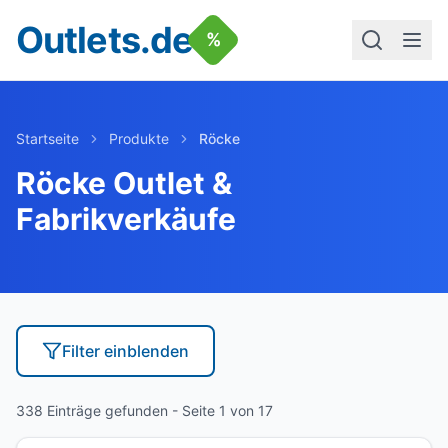
Outlets.de
%
Startseite
Produkte
Röcke
Röcke
Outlet &
Fabrikverkäufe
Filter
einblenden
338 Einträge gefunden
- Seite 1 von 17