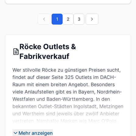
1
2
3
Röcke Outlets &
Fabrikverkauf
Wer stilvolle Röcke zu günstigen Preisen sucht,
findet auf dieser Seite 325 Outlets im DACH-
Raum mit einem breiten Angebot. Besonders
viele Anlaufstellen gibt es in Bayern, Nordrhein-
Westfalen und Baden-Württemberg. In den
bekannten Outlet-Städten Ingolstadt, Metzingen
und Wertheim sind jeweils über zwölf Anbieter
vertreten. Namhafte Marken wie Marc O'Polo,
Tom Tailor, Esprit, s. Oliver, Gerry Weber und
Mehr anzeigen
Tommy Hilfiger bieten dort Röcke mit