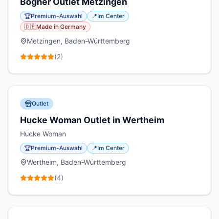
Bogner Outlet Metzingen
🏆
Premium-Auswahl
📍
Im Center
🇩🇪
Made in Germany
Metzingen, Baden-Württemberg
(
2
)
Outlet
Hucke Woman Outlet in Wertheim
Hucke Woman
🏆
Premium-Auswahl
📍
Im Center
Wertheim, Baden-Württemberg
(
4
)