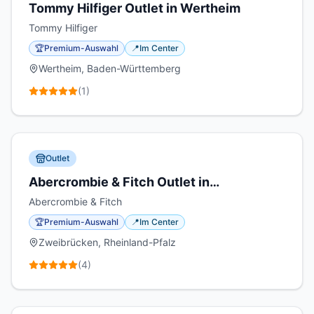
Tommy Hilfiger Outlet in Wertheim
Tommy Hilfiger
🏆
Premium-Auswahl
📍
Im Center
Wertheim, Baden-Württemberg
(
1
)
Outlet
Abercrombie & Fitch Outlet in
Zweibrücken
Abercrombie & Fitch
🏆
Premium-Auswahl
📍
Im Center
Zweibrücken, Rheinland-Pfalz
(
4
)