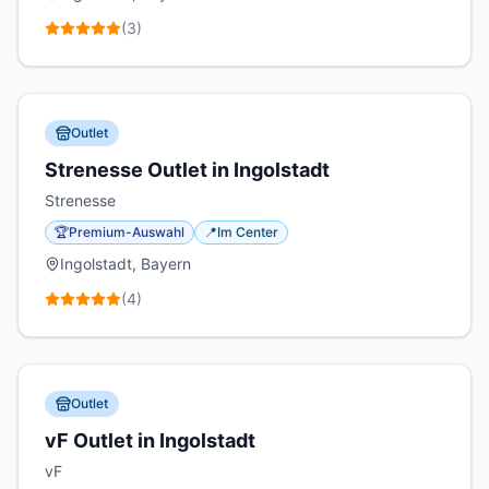
(
3
)
Outlet
Strenesse Outlet in Ingolstadt
Strenesse
🏆
Premium-Auswahl
📍
Im Center
Ingolstadt, Bayern
(
4
)
Outlet
vF Outlet in Ingolstadt
vF